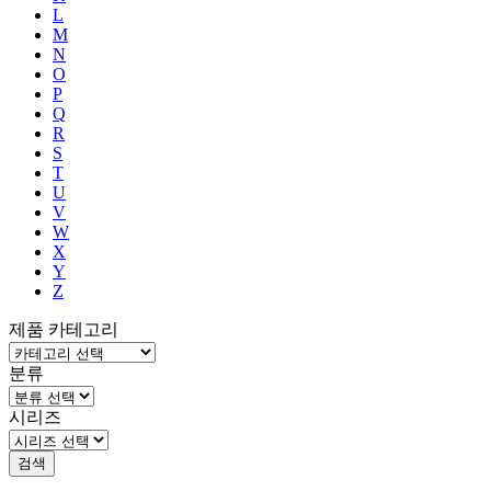
L
M
N
O
P
Q
R
S
T
U
V
W
X
Y
Z
제품 카테고리
분류
시리즈