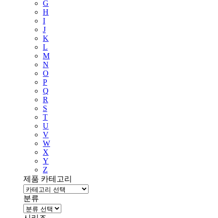
G
H
I
J
K
L
M
N
O
P
Q
R
S
T
U
V
W
X
Y
Z
제품 카테고리
분류
시리즈